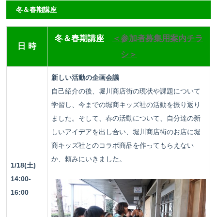
冬＆春期講座
冬＆春期講座
＜参加者募集用案内チラ
日 時
シ＞
新しい活動の企画会議
自己紹介の後、堀川商店街の現状や課題について
学習し、今までの堀商キッズ社の活動を振り返り
ました。そして、春の活動について、自分達の新
しいアイデアを出し合い、堀川商店街のお店に堀
商キッズ社とのコラボ商品を作ってもらえない
か、頼みにいきました。
1/18(土)
14:00-
16:00